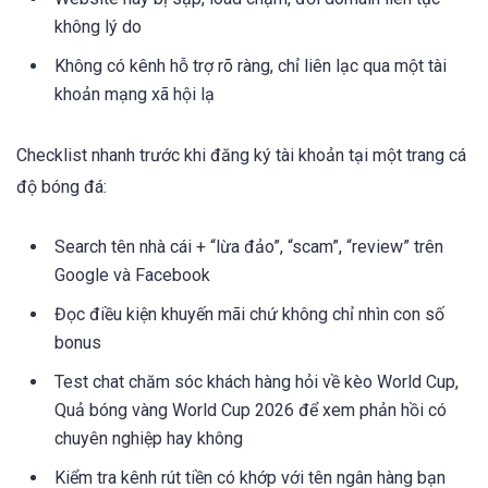
không lý do
Không có kênh hỗ trợ rõ ràng, chỉ liên lạc qua một tài
khoản mạng xã hội lạ
Checklist nhanh trước khi đăng ký tài khoản tại một trang cá
độ bóng đá:
Search tên nhà cái + “lừa đảo”, “scam”, “review” trên
Google và Facebook
Đọc điều kiện khuyến mãi chứ không chỉ nhìn con số
bonus
Test chat chăm sóc khách hàng hỏi về kèo World Cup,
Quả bóng vàng World Cup 2026 để xem phản hồi có
chuyên nghiệp hay không
Kiểm tra kênh rút tiền có khớp với tên ngân hàng bạn