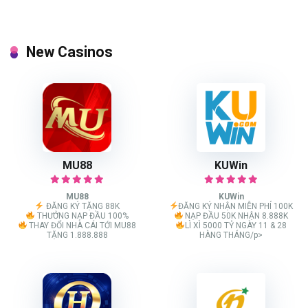
New Casinos
MU88
KUWin
MU88
KUWin
ĐĂNG KÝ TẶNG 88K
ĐĂNG KÝ NHẬN MIỄN PHÍ 100K
THƯỞNG NẠP ĐẦU 100%
NẠP ĐẦU 50K NHẬN 8.888K
THAY ĐỔI NHÀ CÁI TỚI MU88
LÌ XÌ 5000 TỶ NGÀY 11 & 28
TẶNG 1.888.888
HÀNG THÁNG/p>