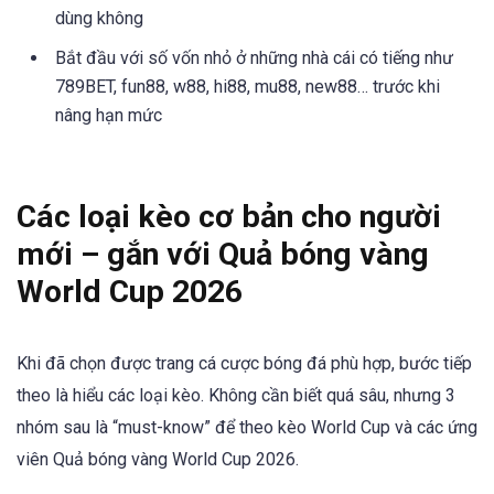
dùng không
Bắt đầu với số vốn nhỏ ở những nhà cái có tiếng như
789BET, fun88, w88, hi88, mu88, new88… trước khi
nâng hạn mức
Các loại kèo cơ bản cho người
mới – gắn với Quả bóng vàng
World Cup 2026
Khi đã chọn được trang cá cược bóng đá phù hợp, bước tiếp
theo là hiểu các loại kèo. Không cần biết quá sâu, nhưng 3
nhóm sau là “must-know” để theo kèo World Cup và các ứng
viên Quả bóng vàng World Cup 2026.