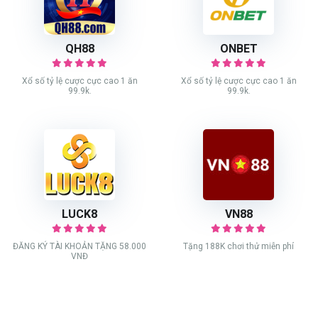
QH88
ONBET
Xổ số tỷ lệ cược cực cao 1 ăn
Xổ số tỷ lệ cược cực cao 1 ăn
99.9k.
99.9k.
LUCK8
VN88
ĐĂNG KÝ TÀI KHOẢN TẶNG 58.000
Tặng 188K chơi thử miễn phí
VNĐ