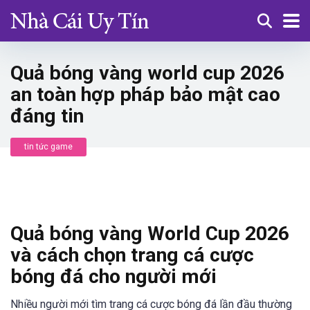
Quả bóng vàng world cup 2026
an toàn hợp pháp bảo mật cao
đáng tin
tin tức game
Quả bóng vàng World Cup 2026
và cách chọn trang cá cược
bóng đá cho người mới
Nhiều người mới tìm trang cá cược bóng đá lần đầu thường