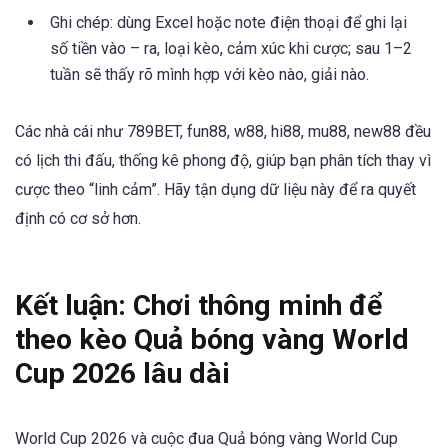
Ghi chép: dùng Excel hoặc note điện thoại để ghi lại
số tiền vào – ra, loại kèo, cảm xúc khi cược; sau 1–2
tuần sẽ thấy rõ mình hợp với kèo nào, giải nào.
Các nhà cái như 789BET, fun88, w88, hi88, mu88, new88 đều
có lịch thi đấu, thống kê phong độ, giúp bạn phân tích thay vì
cược theo “linh cảm”. Hãy tận dụng dữ liệu này để ra quyết
định có cơ sở hơn.
Kết luận: Chơi thông minh để
theo kèo Quả bóng vàng World
Cup 2026 lâu dài
World Cup 2026 và cuộc đua Quả bóng vàng World Cup