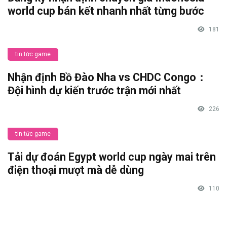
world cup bán kết nhanh nhất từng bước
181
tin tức game
Nhận định Bồ Đào Nha vs CHDC Congo：
Đội hình dự kiến trước trận mới nhất
226
tin tức game
Tải dự đoán Egypt world cup ngày mai trên
điện thoại mượt mà dễ dùng
110