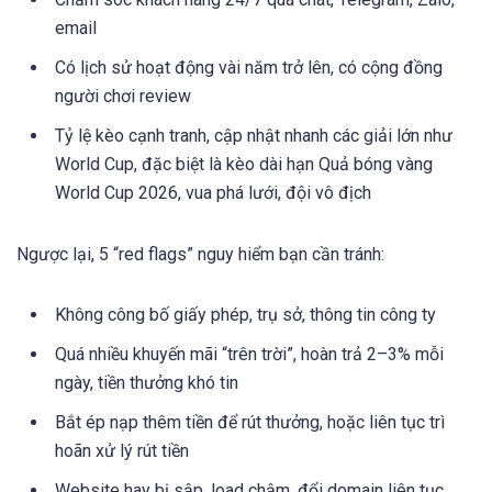
email
Có lịch sử hoạt động vài năm trở lên, có cộng đồng
người chơi review
Tỷ lệ kèo cạnh tranh, cập nhật nhanh các giải lớn như
World Cup, đặc biệt là kèo dài hạn Quả bóng vàng
World Cup 2026, vua phá lưới, đội vô địch
Ngược lại, 5 “red flags” nguy hiểm bạn cần tránh:
Không công bố giấy phép, trụ sở, thông tin công ty
Quá nhiều khuyến mãi “trên trời”, hoàn trả 2–3% mỗi
ngày, tiền thưởng khó tin
Bắt ép nạp thêm tiền để rút thưởng, hoặc liên tục trì
hoãn xử lý rút tiền
Website hay bị sập, load chậm, đổi domain liên tục