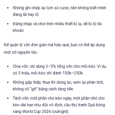
Không ghi chép lại lịch sử cược, nên không biết mình
đang lãi hay lỗ
Đăng nhập và chơi trên nhiều thiết bị lạ, dễ bị lộ tài
khoản
Để quản lý vốn đơn giản mà hiệu quả, bạn có thể áp dụng
một số nguyên tắc:
Chia vốn: chỉ dùng 3–5% tổng vốn cho mỗi kèo. Ví dụ
có 5 triệu, mỗi kèo chỉ đánh 150k–250k.
Không gấp thếp: thua thì dừng lại, xem lại phân tích,
không cố “gỡ” bằng cách tăng tiền.
Tách vốn: một phần cho kèo ngày, một phần nhỏ cho
kèo dài hạn như đội vô địch, cầu thủ tranh Quả bóng
vàng World Cup 2026 (outright).