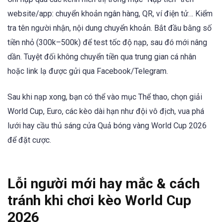
website/app: chuyển khoản ngân hàng, QR, ví điện tử… Kiểm
tra tên người nhận, nội dung chuyển khoản. Bắt đầu bằng số
tiền nhỏ (300k–500k) để test tốc độ nạp, sau đó mới nâng
dần. Tuyệt đối không chuyển tiền qua trung gian cá nhân
hoặc link lạ được gửi qua Facebook/Telegram.
Sau khi nạp xong, bạn có thể vào mục Thể thao, chọn giải
World Cup, Euro, các kèo dài hạn như đội vô địch, vua phá
lưới hay cầu thủ sáng cửa Quả bóng vàng World Cup 2026
để đặt cược.
Lỗi người mới hay mắc & cách
tránh khi chơi kèo World Cup
2026